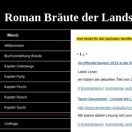
Roman Bräute der Lands
Menü
Hier findet Ihr die nächsten Veröf
Willkommen
<
1
2
>
Buchvorstellung Bräute
Veröffentlichungen 2016 in die H
Kapitel Unterwegs
Liebe Leser,
Kapitel Party
wir haben die aktuellen Titel von 2
Kapitel Flucht
0 Kommentar(e)
,
Kommentar verf
Kapitel Ranch
Tatort Gasometer - Lesung mit L
Kapitel Sucht
http://www.derwesten.de/kultur/s
Wir waren dabei! Lesung mit Leon
Umfrage
0 Kommentar(e)
,
Kommentar verf