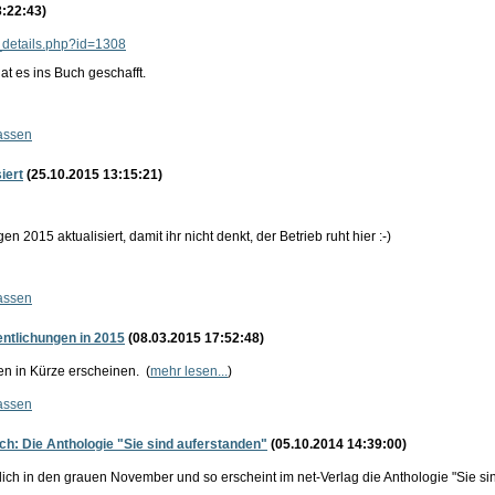
:22:43)
t_details.php?id=1308
at es ins Buch geschafft.
assen
iert
(25.10.2015 13:15:21)
n 2015 aktualisiert, damit ihr nicht denkt, der Betrieb ruht hier :-)
assen
ntlichungen in 2015
(08.03.2015 17:52:48)
n in Kürze erscheinen. (
mehr lesen...
)
assen
h: Die Anthologie "Sie sind auferstanden"
(05.10.2014 14:39:00)
lich in den grauen November und so erscheint im net-Verlag die Anthologie "Sie sin