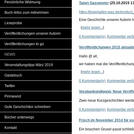
Persönliche Widmung
Tatort Gasometer
(25.10.2015 13
https://leserladen.waz.de/produc
Buch-Infos zum mitnehmen
Eine Geschichte unserer Autorin h
Leseprobe
(
mehr lesen...
)
Veröffentlichungen unserer Autorin
0 Kommentar(e)
,
Kommentar verf
Veröffentlichungen to go
Veröffentlichungen 2015 aktualis
NEWS
Hallo @ all,
wir haben mal die Veröffentlichunge
Veranstaltungstipp März 2019
(
mehr lesen...
)
Gästebuch
0 Kommentar(e)
,
Kommentar verf
Twitter
Vorabankündigung: Neue Veröffe
Pinnwand
Zwei neue Kurzgeschichten werde
Gute Geschichten schreiben
0 Kommentar(e)
,
Kommentar verf
Bücher unterwegs
Frisch im November 2014 für euc
Kontakt
Ein bisschen Grusel passt schließ