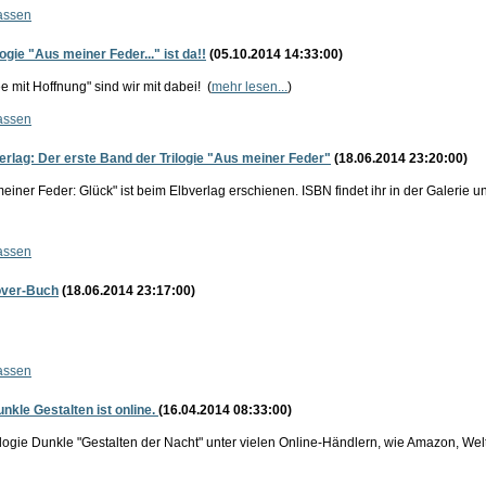
assen
logie "Aus meiner Feder..." ist da!!
(05.10.2014 14:33:00)
e mit Hoffnung" sind wir mit dabei!
(
mehr lesen...
)
assen
rlag: Der erste Band der Trilogie "Aus meiner Feder"
(18.06.2014 23:20:00)
meiner Feder: Glück" ist beim Elbverlag erschienen. ISBN findet ihr in der Galerie 
assen
cover-Buch
(18.06.2014 23:17:00)
assen
nkle Gestalten ist online.
(16.04.2014 08:33:00)
ologie Dunkle "Gestalten der Nacht" unter vielen Online-Händlern, wie Amazon, Welt