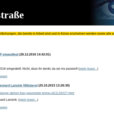
traße
fentlichungen, die bereits in Arbeit sind und in Kürze erscheinen werden sowie all
P eingepflegt
(26.12.2016 14:42:01)
016 eingestellt. Nicht, dass ihr denkt, da sei nix passiert! (
mehr lesen...
)
assen
eonard Lansink (Wilsberg)
(25.10.2015 13:26:30)
chlange-stehen-fuer-gasometer-krimis-id11128227.html
ard Lansink. (
mehr lesen...
)
assen