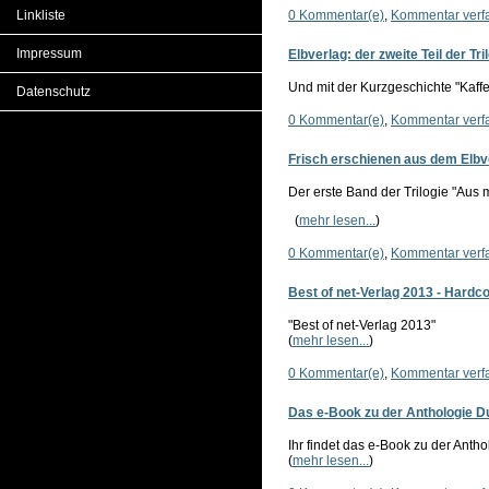
Linkliste
0 Kommentar(e)
,
Kommentar verf
Impressum
Elbverlag: der zweite Teil der Tri
Und mit der Kurzgeschichte "Kaffe
Datenschutz
0 Kommentar(e)
,
Kommentar verf
Frisch erschienen aus dem Elbve
Der erste Band der Trilogie "Aus 
(
mehr lesen...
)
0 Kommentar(e)
,
Kommentar verf
Best of net-Verlag 2013 - Hard
"Best of net-Verlag 2013"
(
mehr lesen...
)
0 Kommentar(e)
,
Kommentar verf
Das e-Book zu der Anthologie Du
Ihr findet das e-Book zu der Anth
(
mehr lesen...
)