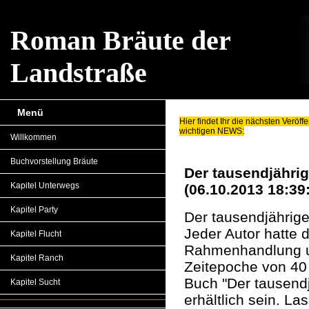
Roman Bräute der
Landstraße
Menü
Hier findet Ihr die nächsten Veröff
wichtigen NEWS:
Willkommen
Buchvorstellung Bräute
Der tausendjähri
Kapitel Unterwegs
(06.10.2013 18:39
Kapitel Party
Der tausendjährige
Jeder Autor hatte 
Kapitel Flucht
Rahmenhandlung u
Kapitel Ranch
Zeitepoche von 40
Buch "Der tausendj
Kapitel Sucht
erhältlich sein. L